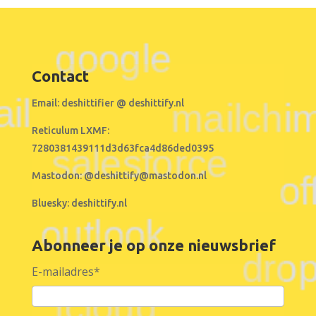
Contact
Email:
deshittifier @ deshittify.nl
Reticulum LXMF:
7280381439111d3d63fca4d86ded0395
Mastodon:
@deshittify@mastodon.nl
Bluesky:
deshittify.nl
Abonneer je op onze nieuwsbrief
E-mailadres
*